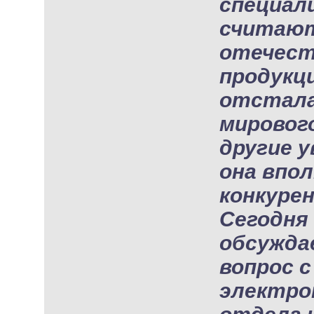
специал
считают
отечест
продукц
отстал
мирового
другие 
она впол
конкуре
Сегодня
обсужда
вопрос с
электро