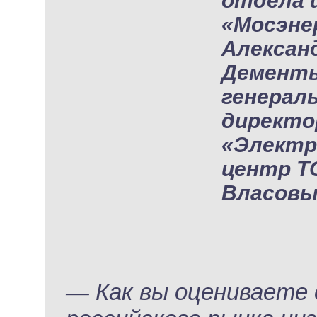
отдела
«Мосэне
Алексан
Дементь
генерал
директо
«Электр
центр Т
Власовы
— Как вы оцениваете