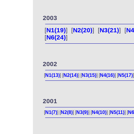
2003
[
N1(19)
] [
N2(20)
] [
N3(21)
] [
N4
[
N6(24)
]
2002
[
N1(13)
] [
N2(14)
] [
N3(15)
] [
N4(16)
] [
N5(17)
]
2001
[
N1(7)
] [
N2(8)
] [
N3(9)
] [
N4(10)
] [
N5(11)
] [
N6