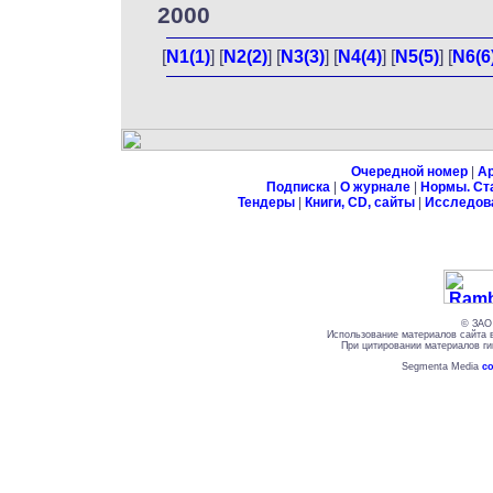
2000
[
N1(1)
] [
N2(2)
] [
N3(3)
] [
N4(4)
] [
N5(5)
] [
N6(6
Очередной номер
|
А
Подписка
|
О журнале
|
Нормы. Ст
Тендеры
|
Книги, CD, сайты
|
Исследов
© ЗАО 
Использование материалов сайта 
При цитировании материалов ги
Segmenta Media
со