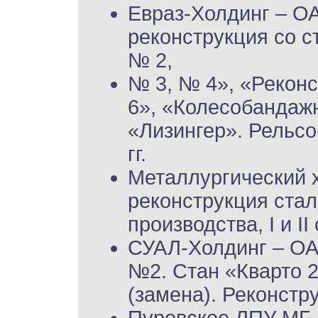
Евраз-Холдинг – 
реконструкция со 
№ 2,
№ 3, № 4», «Рекон
6», «Колесобандажн
«Лизингер». Рельсо
гг.
Металлургический 
реконструкция ста
производства, I и II
СУАЛ-Холдинг – ОА
№2. Стан «Кварто 
(замена). Реконстру