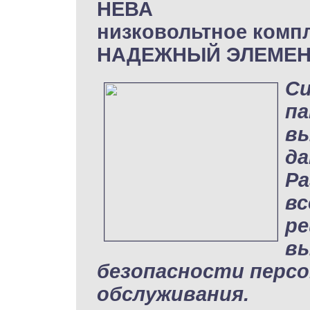
НЕВА
низковольтное комп
НАДЕЖНЫЙ ЭЛЕМЕН
Си
па
вы
да
Ра
вс
ре
вы
безопасности персо
обслуживания.