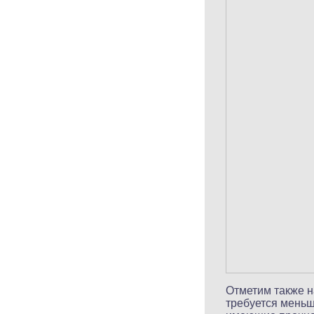
Отметим также н
требуется меньш