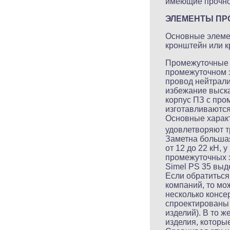
имеющие прочност
ЭЛЕМЕНТЫ ПР
Основные элеме
кронштейн или к
Промежуточные 
промежуточном з
провод нейтрали
избежание выска
корпус ПЗ с про
изготавливаются 
Основные характ
удовлетворяют т
Заметна большая
от 12 до 22 кН, у
промежуточных з
Simel PS 35 выд
Если обратиться
компаний, то мо
несколько консе
спроектированы 
изделий). В то 
изделия, которы