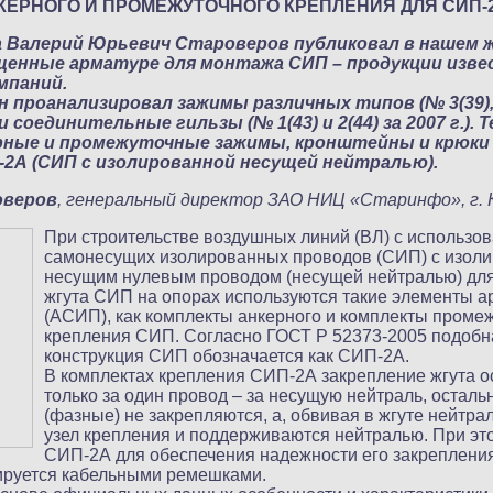
ЕРНОГО И ПРОМЕЖУТОЧНОГО КРЕПЛЕНИЯ ДЛЯ СИП-
а Валерий Юрьевич Староверов публиковал в нашем 
щенные арматуре для монтажа СИП – продукции изв
мпаний.
н проанализировал зажимы различных типов (№ 3(39), 4(
.) и соединительные гильзы (№ 1(43) и 2(44) за 2007 г.). 
рные и промежуточные зажимы, кронштейны и крюки
-2А (СИП с изолированной несущей нейтралью).
оверов
, генеральный директор ЗАО НИЦ «Старинфо», г. 
При строительстве воздушных линий (ВЛ) с использо
самонесущих изолированных проводов (СИП) с изол
несущим нулевым проводом (несущей нейтралью) для
жгута СИП на опорах используются такие элементы 
(АСИП), как комплекты анкерного и комплекты проме
крепления СИП. Согласно ГОСТ Р 52373-2005 подобн
конструкция СИП обозначается как СИП-2А.
В комплектах крепления СИП-2А закрепление жгута 
только за один провод – за несущую нейтраль, остал
(фазные) не закрепляются, а, обвивая в жгуте нейтрал
узел крепления и поддерживаются нейтралью. При эт
СИП-2А для обеспечения надежности его закрепления
ируется кабельными ремешками.