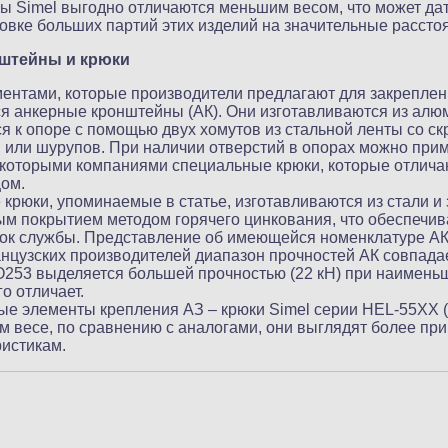
ы Simel выгодно отличаются меньшим весом, что может да
овке больших партий этих изделий на значительные рассто
штейны и крюки
нтами, которые производители предлагают для закреплен
я анкерные кронштейны (АК). Они изготавливаются из алю
ся к опоре с помощью двух хомутов из стальной ленты со ск
или шурупов. При наличии отверстий в опорах можно при
которыми компаниями специальные крюки, которые отлича
ом.
е крюки, упоминаемые в статье, изготавливаются из стали 
м покрытием методом горячего цинкования, что обеспечив
ок службы. Представление об имеющейся номенклатуре АК д
анцузских производителей диапазон прочностей АК совпадает
SO253 выделяется большей прочностью (22 кН) при наимень
го отличает.
е элементы крепления АЗ – крюки Simel серии HEL-55XX (
м весе, по сравнению с аналогами, они выглядят более пр
ристикам.