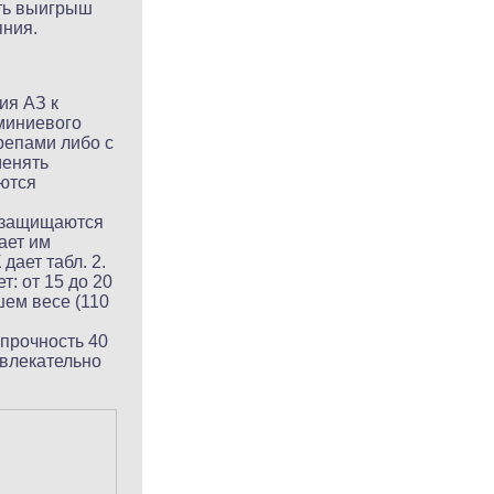
ть выигрыш
яния.
ия АЗ к
миниевого
репами либо с
менять
ются
и защищаются
ает им
ает табл. 2.
: от 15 до 20
шем весе (110
прочность 40
ивлекательно