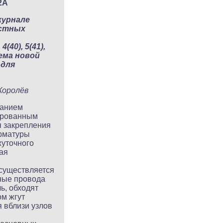
2А
журнале
естных
40), 5(41),
Тема новой
 для
Королёв
ванием
ированным
 закрепления
арматуры
жуточного
ая
осуществляется
ьные провода
ь, обходят
ом жгут
 вблизи узлов