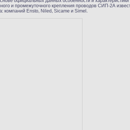
снове официальных данных особенности и характеристики
ного и промежуточного крепления проводов СИП-2А извес
: компаний Ensto, Niled, Sicame и Simel.