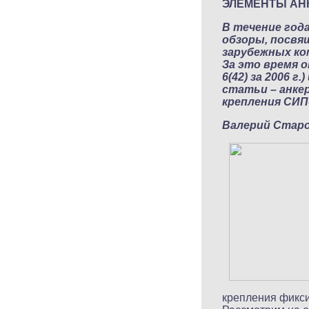
ЭЛЕМЕНТЫ АНК
В течение год
обзоры, посвя
зарубежных ко
За это время о
6(42) за 2006 г
статьи – анке
крепления СИП
Валерий Стар
крепления фикс