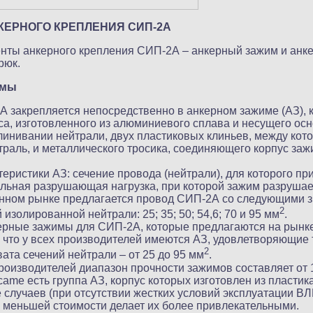
КЕРНОГО КРЕПЛЕНИЯ СИП-2А
нты анкерного крепления СИП-2А – анкерный зажим и анк
рюк.
имы
 закрепляется непосредственно в анкерном зажиме (АЗ), 
уса, изготовленного из алюминиевого сплава и несущего ос
клинивании нейтрали, двух пластиковых клиньев, между ко
траль, и металлического тросика, соединяющего корпус заж
еристики АЗ: сечение провода (нейтрали), для которого пр
льная разрушающая нагрузка, при которой зажим разрушае
енном рынке предлагается провод СИП-2А со следующими 
2
изолированной нейтрали: 25; 35; 50; 54,6; 70 и 95 мм
.
рные зажимы для СИП-2А, которые предлагаются на рынке (
о, что у всех производителей имеются АЗ, удовлетворяющие
2
ата сечений нейтрали – от 25 до 95 мм
.
роизводителей диапазон прочности зажимов составляет от 1
came есть группа АЗ, корпус которых изготовлен из пластика
 случаев (при отсутствии жестких условий эксплуатации ВЛ
 меньшей стоимости делает их более привлекательными.