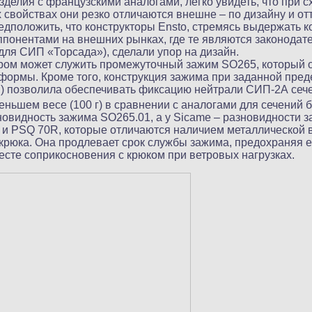
зделия с французскими аналогами, легко увидеть, что при 
свойствах они резко отличаются внешне – по дизайну и от
дположить, что конструкторы Ensto, стремясь выдержать к
понентами на внешних рынках, где те являются законодат
для СИП «Торсада»), сделали упор на дизайн.
ом может служить промежуточный зажим SO265, который о
ормы. Кроме того, конструкция зажима при заданной пред
Н) позволила обеспечивать фиксацию нейтрали СИП-2А сече
ньшем весе (100 г) в сравнении с аналогами для сечений 
зновидность зажима SO265.01, а у Sicame – разновидности 
и PSQ 70R, которые отличаются наличием металлической в
 крюка. Она продлевает срок службы зажима, предохраняя е
есте соприкосновения с крюком при ветровых нагрузках.