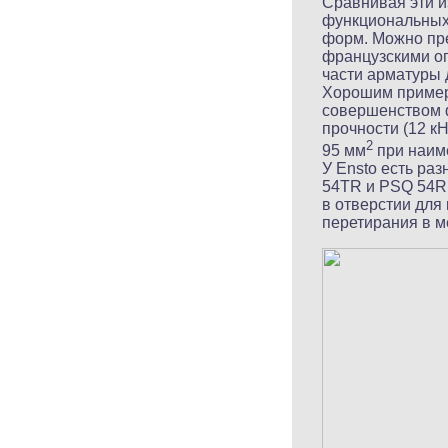
Сравнивая эти и
функциональных 
форм. Можно пре
французскими оп
части арматуры 
Хорошим пример
совершенством ф
прочности (12 к
2
95 мм
при наиме
У Ensto есть ра
54TR и PSQ 54R 
в отверстии для
перетирания в м