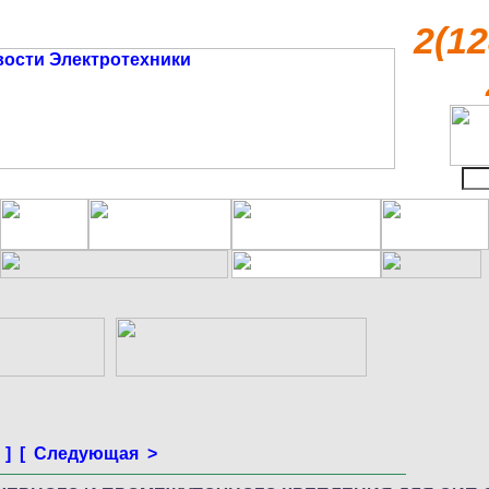
2(12
]
[ Следующая >