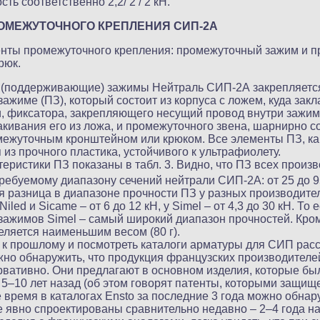
ь соответственно 2,2/ 2 / 2 кН.
ОМЕЖУТОЧНОГО КРЕПЛЕНИЯ СИП-2А
нты промежуточного крепления: промежуточный зажим и 
рюк.
(поддерживающие) зажимы Нейтраль СИП-2А закрепляетс
ажиме (ПЗ), который состоит из корпуса с ложем, куда зак
, фиксатора, закрепляющего несущий провод внутри зажим
кивания его из ложа, и промежуточного звена, шарнирно 
межуточным кронштейном или крюком. Все элементы ПЗ, ка
из прочного пластика, устойчивого к ультрафиолету.
еристики ПЗ показаны в табл. 3. Видно, что ПЗ всех произ
ребуемому диапазону сечений нейтрали СИП-2А: от 25 до 
 разница в диапазоне прочности ПЗ у разных производителе
 Niled и Sicame – от 6 до 12 кН, у Simel – от 4,3 до 30 кН. То е
ажимов Simel – самый широкий диапазон прочностей. Кром
еляется наименьшим весом (80 г).
 к прошлому и посмотреть каталоги арматуры для СИП ра
жно обнаружить, что продукция французских производителе
рвативно. Они предлагают в основном изделия, которые бы
5–10 лет назад (об этом говорят патенты, которыми защищ
же время в каталогах Ensto за последние 3 года можно обна
е явно спроектированы сравнительно недавно – 2–4 года на