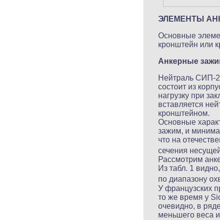
ЭЛЕМЕНТЫ АН
Основные элеме
кронштейн или к
Анкерные заж
Нейтраль СИП-2А
состоит из корп
нагрузку при за
вставляется ней
кронштейном.
Основные характ
зажим, и минима
что на отечеств
сечения несущей 
Рассмотрим анке
Из табл. 1 видн
по диапазону охв
У французских п
то же время у Si
очевидно, в ряде
меньшего веса и