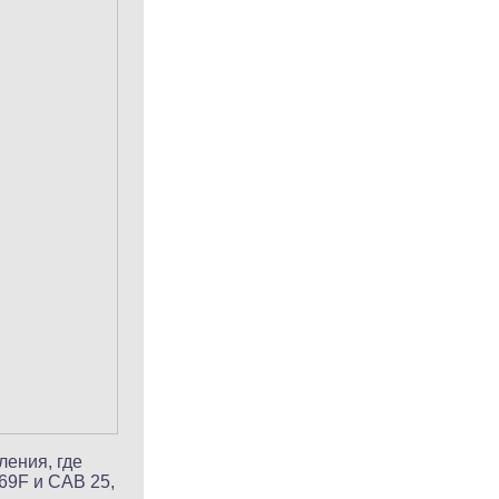
ления, где
69F и CAB 25,