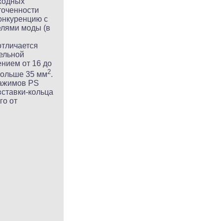
сходных
точенности
онкуренцию с
елями моды (в
тличается
ельной
нием от 16 до
2
больше 35 мм
.
зажимов PS
ставки-кольца
го от