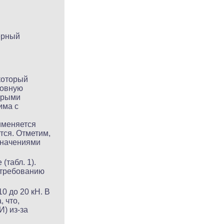
ерный
который
новную
торыми
има с
именяется
тся. Отметим,
значениями
табл. 1).
 требованию
0 до 20 кН. В
, что,
И) из-за