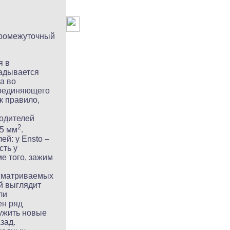
промежуточный
я в
ладывается
а во
соединяющего
к правило,
водителей
2
95 мм
.
й: у Ensto –
сть у
е того, зажим
ссматриваемых
й выглядит
ли
ен ряд
ружить новые
зад.