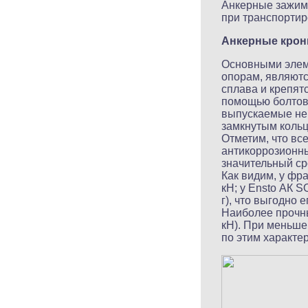
Анкерные зажим
при транспортир
Анкерные крон
Основными элеме
опорам, являютс
сплава и крепят
помощью болтов 
выпускаемые не
замкнутым кольц
Отметим, что вс
антикоррозионны
значительный ср
Как видим, у фр
кН; у Ensto АК 
г), что выгодно е
Наиболее прочны
кН). При меньше
по этим характе