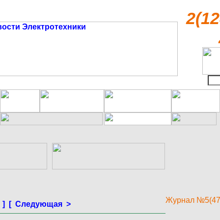
2(12
Журнал №5(47
]
[ Следующая >