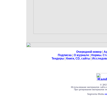
Очередной номер
|
А
Подписка
|
О журнале
|
Нормы. Ст
Тендеры
|
Книги, CD, сайты
|
Исследов
© ЗАО 
Использование материалов сайта 
При цитировании материалов ги
Segmenta Media
со