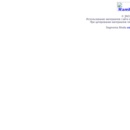
© ЗАО 
Использование материалов сайта 
При цитировании материалов ги
Segmenta Media
со