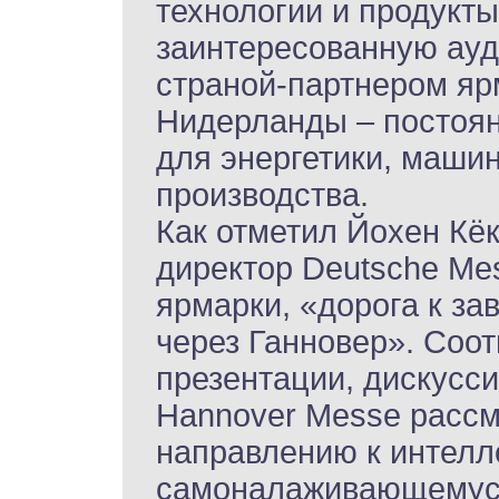
технологии и продукт
заинтересованную ауд
страной-партнером ярм
Нидерланды – постоя
для энергетики, маши
производства.
Как отметил Йохен Кёк
директор Deutsche Me
ярмарки, «дорога к за
через Ганновер». Соот
презентации, дискусси
Hannover Messе рассм
направлению к интелл
самоналаживающемуся