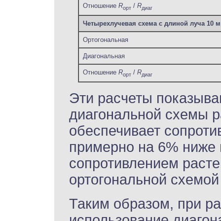
Отношение
R
/
R
орт
диаг
Четырехлучевая схема с длиной луча 10 м
Ортогональная
Диагональная
Отношение
R
/
R
орт
диаг
Эти расчеты показыва
диагональной схемы 
обеспечивает сопроти
примерно на 6% ниже 
сопротивлением раст
ортогональной схемой
Таким образом, при р
использование диаго