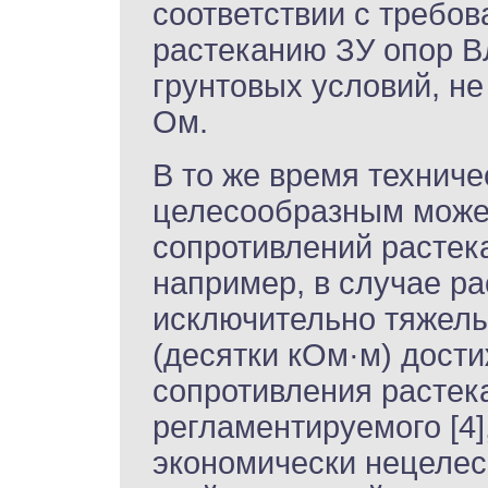
соответствии с требов
растеканию ЗУ опор ВЛ
грунтовых условий, н
Ом.
В то же время техниче
целесообразным може
сопротивлений растек
например, в случае р
исключительно тяжелы
(десятки кОм·м) дост
сопротивления растек
регламентируемого [4]
экономически нецеле