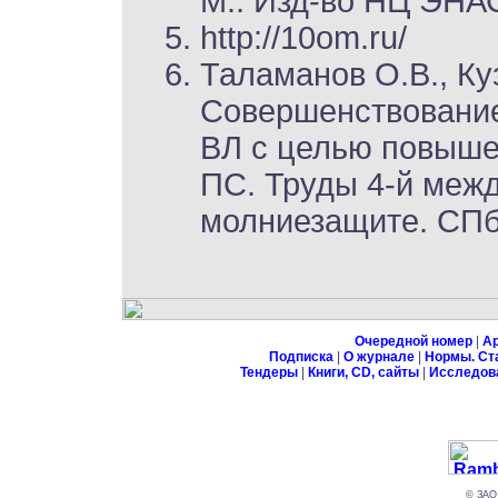
М.: Изд-во НЦ ЭНАС
http://10om.ru/
Таламанов О.В., Ку
Совершенствование
ВЛ с целью повыше
ПС. Труды 4-й меж
молниезащите. СПб.
Очередной номер
|
А
Подписка
|
О журнале
|
Нормы. Ст
Тендеры
|
Книги, CD, сайты
|
Исследов
© ЗАО 