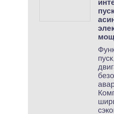
инт
пус
аси
эле
мощ
Функ
пуск
двиг
безо
ава
Комп
шири
сэк