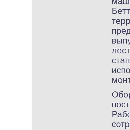
маш
Бет
терр
пред
вып
лес
стан
испо
мон
Обо
пост
Раб
сот