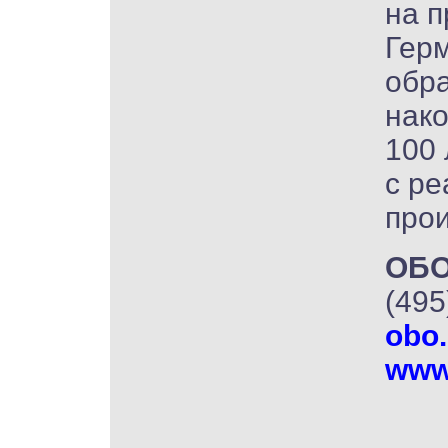
на 
Герм
обра
нак
100 
с ре
прои
ОБО
(495
obo.
www