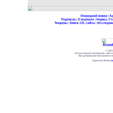
Очередной номер
|
А
Подписка
|
О журнале
|
Нормы. Ст
Тендеры
|
Книги, CD, сайты
|
Исследов
© ЗАО 
Использование материалов сайта 
При цитировании материалов ги
Segmenta Media
со