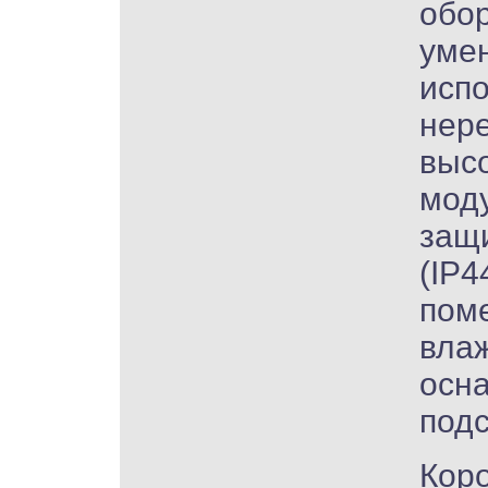
обор
уме
исп
нер
высо
мод
защ
(IP4
пом
вла
осн
подс
Коро