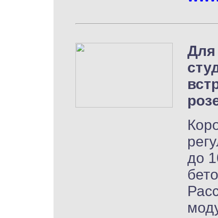
Для
сту
вст
роз
Коро
регу
до 1
бет
Расс
мод