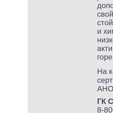
доп
свой
стой
и хи
низк
акти
горе
На к
серт
АНО
ГК 
8-80