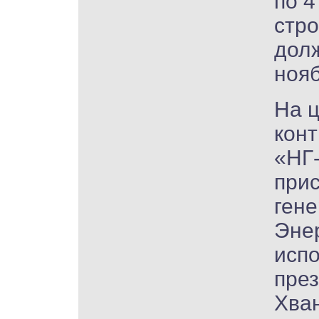
по 4
стро
долж
нояб
На 
конт
«НГ-
прис
гене
Энер
исп
през
Хван