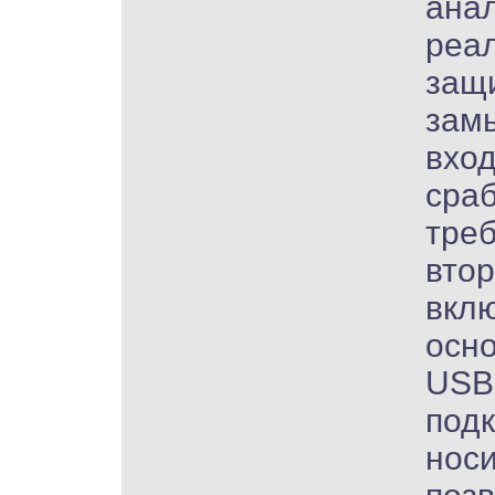
ана
реа
защ
зам
вход
сра
тре
втор
вкл
осно
USB
под
нос