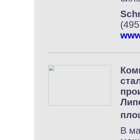
Schn
(495
www.
Ком
ста
про
Лип
пло
В ма