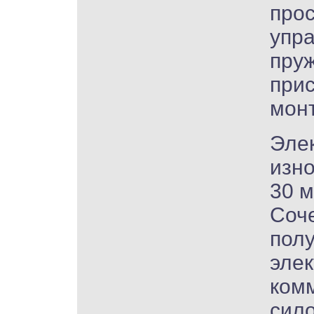
про
упра
пру
при
мон
Эле
изно
30 м
Соч
пол
эле
ком
сило