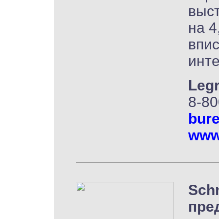
выст
на 4
впи
инте
Leg
8-80
bur
www.
Schn
пре