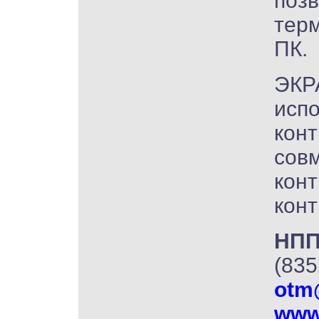
поз
тер
ПК.
ЭКР
испо
конт
сов
кон
кон
НПП
(835
otm
www