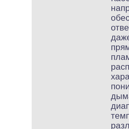
нап
обес
отв
даже
пря
плам
расп
хар
пон
дым
диа
темп
разл