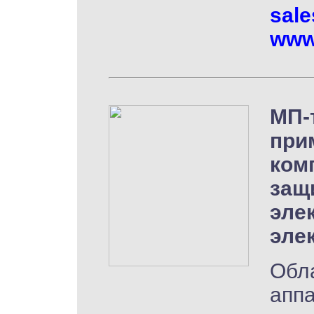
sal
www
МП-
при
ком
защ
эле
эле
Обл
аппа