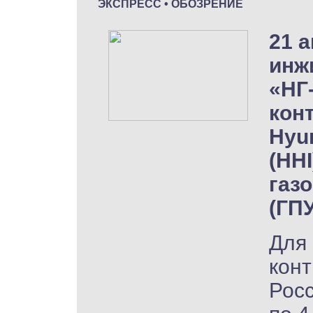
ЭКСПРЕСС • ОБОЗРЕНИЕ
21 а
инж
«НГ
кон
Hyun
(HHI
газ
(ГПУ
Для 
конт
Рос