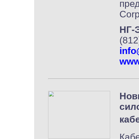
пред
Corp
НГ-
(812
inf
www
Нов
сил
каб
Кабе