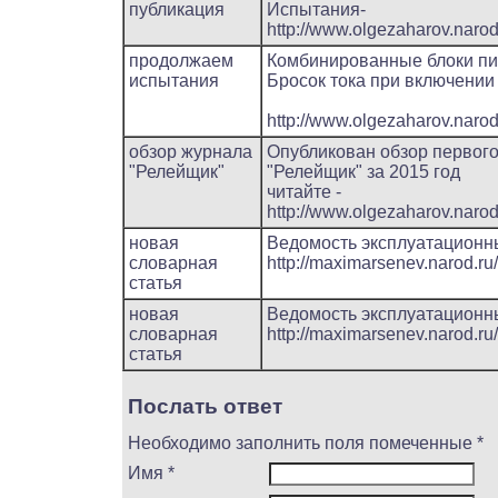
публикация
Испытания-
http://www.olgezaharov.narod.
продолжаем
Комбинированные блоки пи
испытания
Бросок тока при включении 
http://www.olgezaharov.narod
обзор журнала
Опубликован обзор первог
"Релейщик"
"Релейщик" за 2015 год
читайте -
http://www.olgezaharov.narod
новая
Ведомость эксплуатационн
словарная
http://maximarsenev.narod.ru
статья
новая
Ведомость эксплуатационн
словарная
http://maximarsenev.narod.ru
статья
Послать ответ
Необходимо заполнить поля помеченные *
Имя *