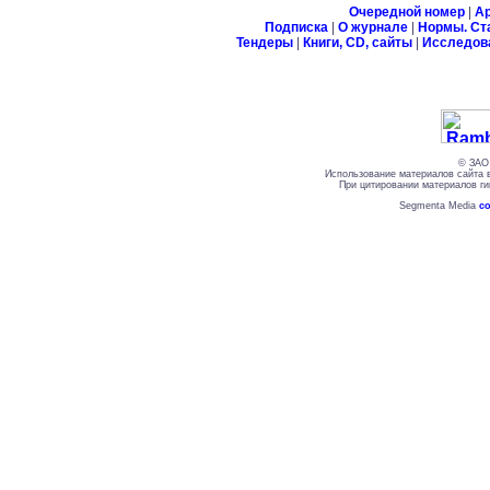
Очередной номер
|
А
Подписка
|
О журнале
|
Нормы. Ст
Тендеры
|
Книги, CD, сайты
|
Исследов
© ЗАО 
Использование материалов сайта 
При цитировании материалов ги
Segmenta Media
со