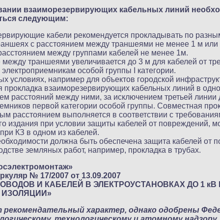
вании взаиморезервирующих кабельных линий необх
ться следующим:
рвирующие кабели рекомендуется прокладывать по разным т
раншеях с расстоянием между траншеями не менее 1 м или 
расстоянием между группами кабелей не менее 1м.
 между траншеями увеличивается до 3 м для кабелей от тре
к электроприемникам особой группы I категории.
ых условиях, например для объектов городской инфраструк
я прокладка взаиморезервирующих кабельных линий в одно
м расстояний между ними, за исключением третьей линии 
емников первой категории особой группы. Совместная прок
м расстоянием выполняется в соответствии с требованиями
о издания при условии защиты кабелей от повреждений, м
при КЗ в одном из кабелей.
еобходимости должна быть обеспечена защита кабелей от 
одстве земляных работ, например, прокладка в трубах.
осэлектромонтаж»
ркуляр № 17/2007 от 13.09.2007
ОВОДОВ И КАБЕЛЕЙ В ЭЛЕКТРОУСТАНОВКАХ ДО 1 кВ
 ИЗОЛЯЦИИ»
т рекомендательный характер, однако одобрены Фед
ологическому, технологическому и атомному надзору,