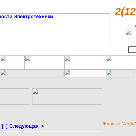
2(12
Журнал №5(47
]
[ Следующая >