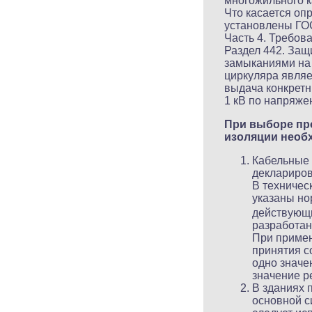
многожильного к
Что касается оп
установлены ГОС
Часть 4. Требов
Раздел 442. Защ
замыканиями на 
циркуляра являе
выдача конкретн
1 кВ по напряже
При выборе про
изоляции необ
Кабельные 
деклариров
В техничес
указаны н
действующи
разработан
При примен
принятия с
одно значе
значение р
В зданиях 
основной с