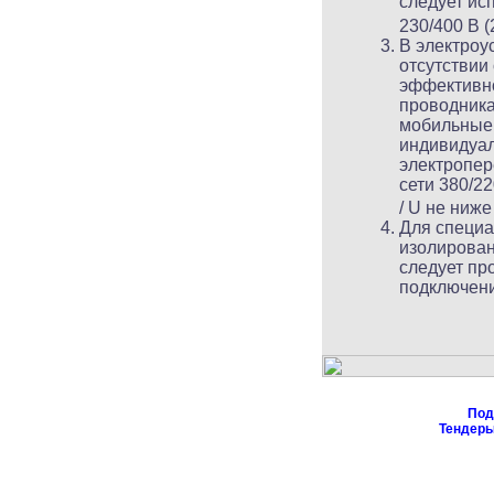
следует ис
230/400 В (
В электроу
отсутствии
эффективно
проводника
мобильные 
индивидуал
электропер
сети 380/2
/ U не ниже
Для специа
изолирован
следует пр
подключени
Под
Тендер