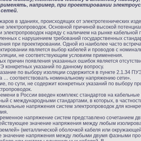
применять, например, при проектировании электроу
 сетей.
аров в зданиях, происходящих от электротехнических изде
не электропроводок. Основной причиной высокой потенциа
 электропроводок наряду с наличием на рынке кабельной 
вленных с нарушением требований государственных станда
ния при проектировании. Одной из наиболее часто встре
ктировании является выбор кабелей и проводов с номина
оляции, не соответствующим условиям применения.
ых причин появления указанных ошибок является отсутстви
 конкретных указаний по данному вопросу.
азание по выбору изоляции содержится в пункте 2.1.34 ПУ
а … соответствовать номинальному напряжению сети».
е, по сути, не содержит конкретных указаний по выбору пр
ктропроводок.
емени в России введен комплекс стандартов на кабельные 
ый с международными стандартами, в которых, в частност
инальные напряжения систем электропроводок для конкре
лия.
еменное напряжение систем представлено сочетанием дву
ействующее значение напряжения между любым изолиров
землей» (металлической оболочкой кабеля или окружающей 
е значение напряжения между любыми двумя фазными пр