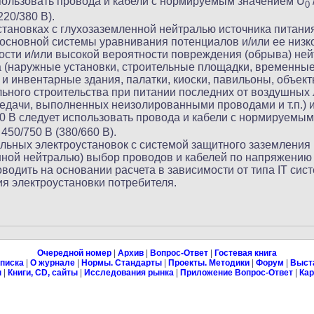
пользовать провода и кабели с нормируемым значением U
0
220/380 В).
становках с глухозаземленной нейтралью источника питани
 основной системы уравнивания потенциалов и/или ее низк
сти и/или высокой вероятности повреждения (обрыва) ней
 (наружные установки, строительные площадки, временные
и инвентарные здания, палатки, киоски, павильоны, объек
ьного строительства при питании последних от воздушных
едачи, выполненных неизолированными проводами и т.п.) 
20 В следует использовать провода и кабели с нормируемы
 450/750 В (380/660 В).
льных электроустановок с системой защитного заземления I
ной нейтралью) выбор проводов и кабелей по напряжению
оводить на основании расчета в зависимости от типа IT сис
я электроустановки потребителя.
Очередной номер
|
Архив
|
Вопрос-Ответ
|
Гостевая книга
писка
|
О журнале
|
Нормы. Стандарты
|
Проекты. Методики
|
Форум
|
Выст
ы
|
Книги, CD, сайты
|
Исследования рынка
|
Приложение Вопрос-Ответ
|
Кар