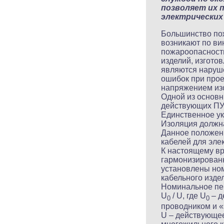
позволяет их 
электрических
Большинство пож
возникают по ви
пожароопасности
изделий, изгото
являются наруше
ошибок при прое
напряжением из
Одной из основн
действующих ПУЭ
Единственное ук
Изоляция должн
Данное положени
кабелей для эле
К настоящему вр
гармонизированн
установлены ном
кабельного изде
Номинальное пер
U
/ U, где U
– д
0
0
проводником и «
U – действующе