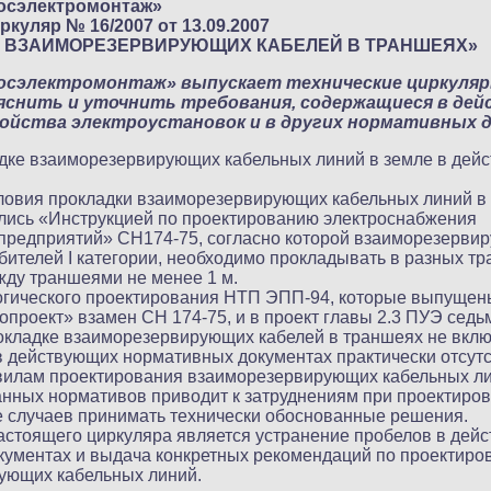
осэлектромонтаж»
ркуляр № 16/2007 от 13.09.2007
Е ВЗАИМОРЕЗЕРВИРУЮЩИХ КАБЕЛЕЙ В ТРАНШЕЯХ»
осэлектромонтаж» выпускает технические циркуляр
яснить и уточнить требования, содержащиеся в де
ойства электроустановок и в других нормативных 
адке взаиморезервирующих кабельных линий в земле в де
ловия прокладки взаиморезервирующих кабельных линий в
лись «Инструкцией по проектированию электроснабжения
редприятий» СН174-75, согласно которой взаиморезервир
ителей I категории, необходимо прокладывать в разных тр
ду траншеями не менее 1 м.
огического проектирования НТП ЭПП-94, которые выпущ
проект» взамен СН 174-75, и в проект главы 2.3 ПУЭ седь
окладке взаиморезервирующих кабелей в траншеях не вкл
в действующих нормативных документах практически отсут
вилам проектирования взаиморезервирующих кабельных ли
анных нормативов приводит к затруднениям при проектиров
е случаев принимать технически обоснованные решения.
стоящего циркуляра является устранение пробелов в дей
кументах и выдача конкретных рекомендаций по проектиро
ующих кабельных линий.