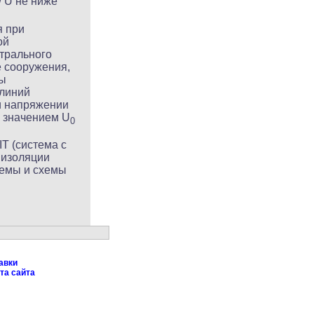
/ U не ниже
я при
ой
трального
 сооружения,
ты
 линий
и напряжении
м значением U
0
T (система с
 изоляции
темы и схемы
авки
та сайта