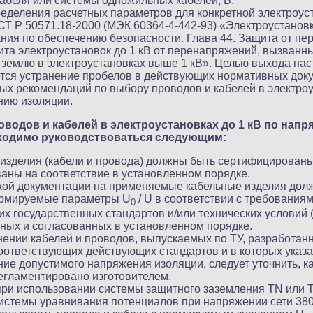
абеля или системы одножильных кабелей, В.
ределения расчетных параметров для конкретной электроуст
Т Р 50571.18-2000 (МЭК 60364-4-442-93) «Электроустановк
ания по обеспечению безопасности. Глава 44. Защита от п
ита электроустановок до 1 кВ от перенапряжений, вызванн
землю в электроустановках выше 1 кВ». Целью выхода на
тся устранение пробелов в действующих нормативных доку
ых рекомендаций по выбору проводов и кабелей в электроу
нию изоляции.
водов и кабелей в электроустановках до 1 кВ по нап
ходимо руководствоваться следующим:
изделия (кабели и провода) должны быть сертифицирован
аны на соответствие в установленном порядке.
кой документации на применяемые кабельные изделия дол
ормируемые параметры U
/ U в соответствии с требования
0
х государственных стандартов и/или технических условий (
ных и согласованных в установленном порядке.
ении кабелей и проводов, выпускаемых по ТУ, разработан
оответствующих действующих стандартов и в которых указа
ние допустимого напряжения изоляции, следует уточнить, к
егламентировано изготовителем.
при использовании системы защитного заземления TN или 
истемы уравнивания потенциалов при напряжении сети 380