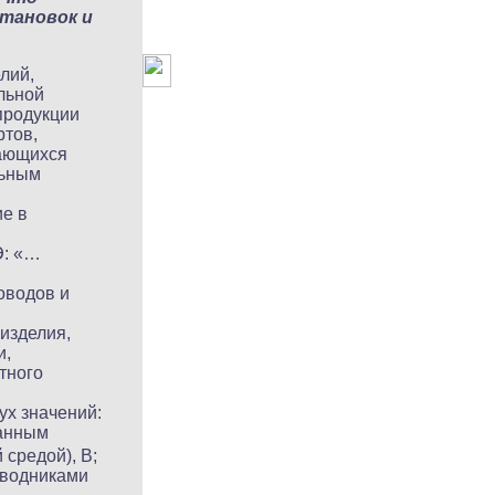
становок и
лий,
льной
продукции
ртов,
чающихся
льным
е в
Э: «…
оводов и
изделия,
и,
тного
х значений:
анным
средой), В;
оводниками