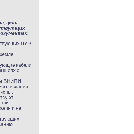
ы, цель
йствующих
документах.
йствующих ПУЭ
 земле
ующие кабели,
аншеях с
ены ВНИПИ
мого издания
ючены.
ствуют
ний.
ании и не
ствующих
ванию