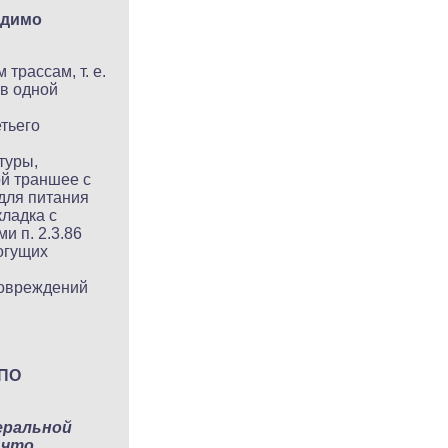
одимо
рассам, т. е.
в одной
тьего
туры,
й траншее с
для питания
ладка с
 п. 2.3.86
огущих
повреждений
 ПО
еральной
 что