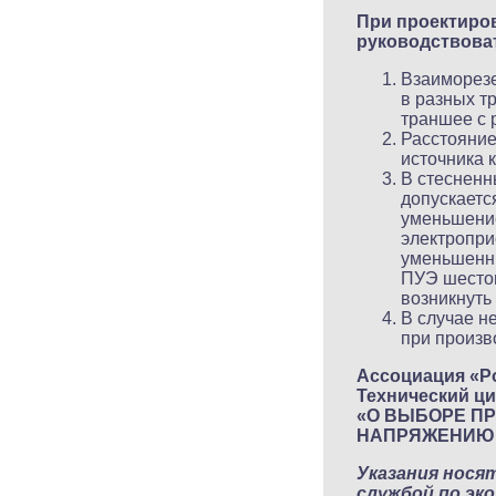
При проектиро
руководствова
Взаиморезе
в разных т
траншее с 
Расстояние
источника 
В стесненн
допускаетс
уменьшение
электропри
уменьшенны
ПУЭ шестог
возникнуть 
В случае н
при произв
Ассоциация «Р
Технический ци
«О ВЫБОРЕ ПР
НАПРЯЖЕНИЮ
Указания нося
службой по эк