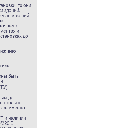
ановки, то они
и зданий.
еренапряжений.
ых
стоящего
ментах и
становках до
ряжению
ы или
жны быть
ми
ТУ),
ным до
но только
акое именно
TT и наличии
/220 В