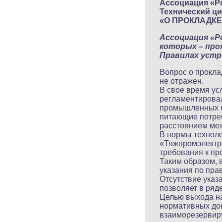
Ассоциация «Р
Технический ци
«О ПРОКЛАДК
Ассоциация «Р
которых – про
Правилах устр
Вопрос о прокл
не отражен.
В свое время ус
регламентирова
промышленных п
питающие потреб
расстоянием меж
В нормы технол
«Тяжпромэлектро
требования к пр
Таким образом, 
указания по пра
Отсутствие указ
позволяет в ряд
Целью выхода на
нормативных до
взаиморезервир